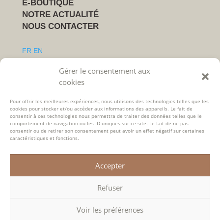
E-BOUTIQUE
NOTRE ACTUALITÉ
NOUS CONTACTER
FR
EN
Gérer le consentement aux
Suivez-nous
cookies
Pour offrir les meilleures expériences, nous utilisons des technologies telles que les
cookies pour stocker et/ou accéder aux informations des appareils. Le fait de
consentir à ces technologies nous permettra de traiter des données telles que le
comportement de navigation ou les ID uniques sur ce site. Le fait de ne pas
consentir ou de retirer son consentement peut avoir un effet négatif sur certaines
caractéristiques et fonctions.
Accepter
Mentions légales
RGPD
CGV
Refuser
L’abus d’alcool est dangereux pour la santé, à
consommer avec modération.
Voir les préférences
© Domaine de la Mordorée