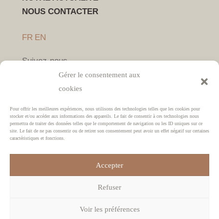
NOUS CONTACTER
FR
EN
Suivez-nous
Gérer le consentement aux
cookies
Pour offrir les meilleures expériences, nous utilisons des technologies telles que les cookies pour
stocker et/ou accéder aux informations des appareils. Le fait de consentir à ces technologies nous
permettra de traiter des données telles que le comportement de navigation ou les ID uniques sur ce
site. Le fait de ne pas consentir ou de retirer son consentement peut avoir un effet négatif sur certaines
caractéristiques et fonctions.
Mentions légales
RGPD
CGV
Accepter
L’abus d’alcool est dangereux pour la santé, à
Refuser
consommer avec modération.
Voir les préférences
© Domaine de la Mordorée