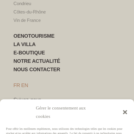
Condrieu
Côtes-du-Rhône
Vin de France
OENOTOURISME
LA VILLA
E-BOUTIQUE
NOTRE ACTUALITÉ
NOUS CONTACTER
FR
EN
Suivez-nous
Gérer le consentement aux
cookies
Pour offrir les meilleures expériences, nous utilisons des technologies telles que les cookies pour
stocker et/ou accéder aux informations des appareils. Le fait de consentir à ces technologies nous