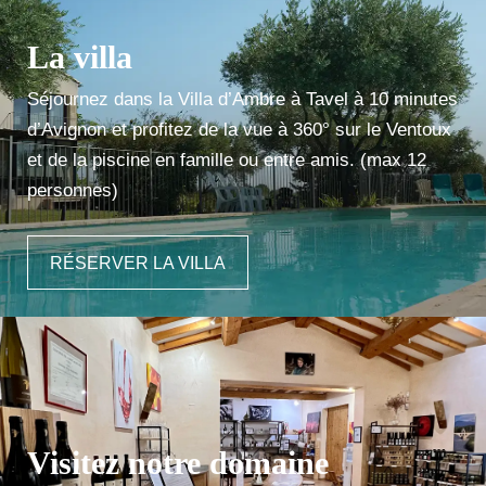
La villa
Séjournez dans la Villa d’Ambre à Tavel à 10 minutes
d’Avignon et profitez de la vue à 360° sur le Ventoux
et de la piscine en famille ou entre amis. (max 12
personnes)
RÉSERVER LA VILLA
Visitez notre domaine